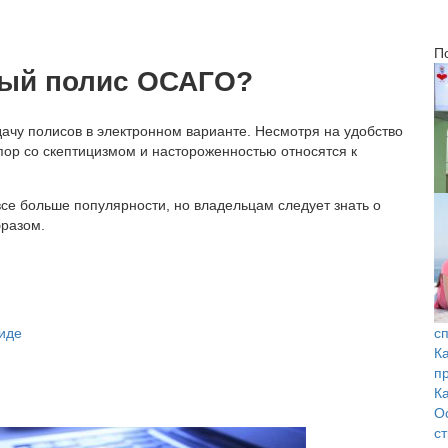
П
ный полис ОСАГО?
ачу полисов в электронном варианте. Несмотря на удобство
пор со скептицизмом и настороженностью относятся к
.
се больше популярности, но владельцам следует знать о
разом.
иде
с
К
п
К
О
с