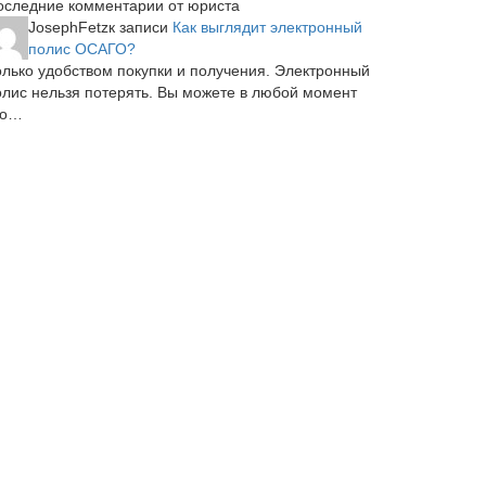
оследние комментарии от юриста
JosephFetz
к записи
Как выглядит электронный
полис ОСАГО?
олько удобством покупки и получения. Электронный
олис нельзя потерять. Вы можете в любой момент
го…