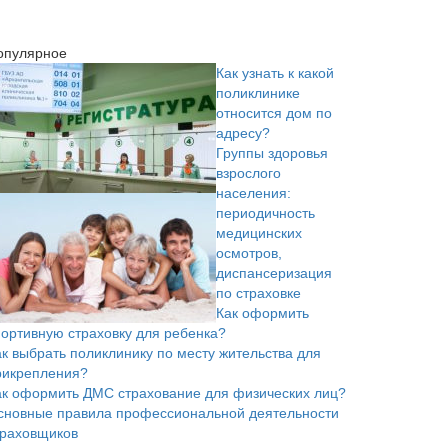
опулярное
Как узнать к какой
поликлинике
относится дом по
адресу?
Группы здоровья
взрослого
населения:
периодичность
медицинских
осмотров,
диспансеризация
по страховке
Как оформить
портивную страховку для ребенка?
ак выбрать поликлинику по месту жительства для
рикрепления?
ак оформить ДМС страхование для физических лиц?
сновные правила профессиональной деятельности
траховщиков