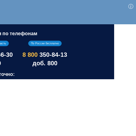
я по телефонам
ласть
По России бесплатно
66-30
8 800
350-84-13
0
доб. 800
точно: