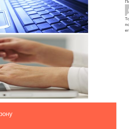
П
Т
п
е