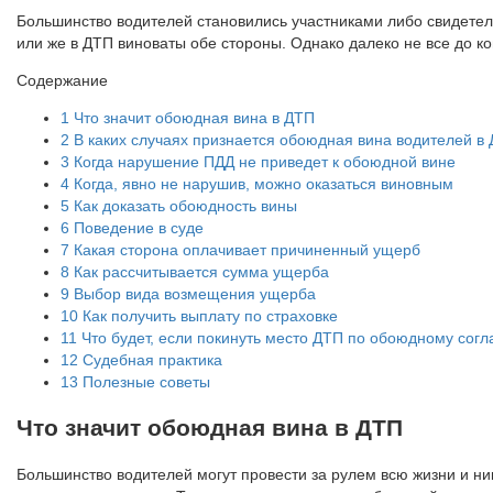
Большинство водителей становились участниками либо свидетел
или же в ДТП виноваты обе стороны. Однако далеко не все до к
Содержание
1
Что значит обоюдная вина в ДТП
2
В каких случаях признается обоюдная вина водителей в
3
Когда нарушение ПДД не приведет к обоюдной вине
4
Когда, явно не нарушив, можно оказаться виновным
5
Как доказать обоюдность вины
6
Поведение в суде
7
Какая сторона оплачивает причиненный ущерб
8
Как рассчитывается сумма ущерба
9
Выбор вида возмещения ущерба
10
Как получить выплату по страховке
11
Что будет, если покинуть место ДТП по обоюдному сог
12
Судебная практика
13
Полезные советы
Что значит обоюдная вина в ДТП
Большинство водителей могут провести за рулем всю жизни и ник