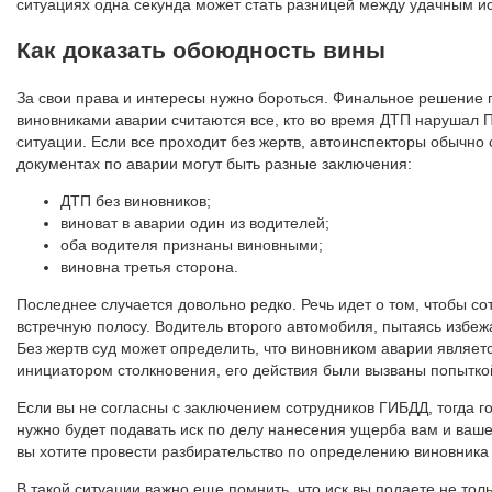
ситуациях одна секунда может стать разницей между удачным и
Как доказать обоюдность вины
За свои права и интересы нужно бороться. Финальное решение по
виновниками аварии считаются все, кто во время ДТП нарушал 
ситуации. Если все проходит без жертв, автоинспекторы обычно
документах по аварии могут быть разные заключения:
ДТП без виновников;
виноват в аварии один из водителей;
оба водителя признаны виновными;
виновна третья сторона.
Последнее случается довольно редко. Речь идет о том, чтобы с
встречную полосу. Водитель второго автомобиля, пытаясь избежат
Без жертв суд может определить, что виновником аварии являетс
инициатором столкновения, его действия были вызваны попытко
Если вы не согласны с заключением сотрудников ГИБДД, тогда го
нужно будет подавать иск по делу нанесения ущерба вам и вашей
вы хотите провести разбирательство по определению виновника
В такой ситуации важно еще помнить, что иск вы подаете не тол