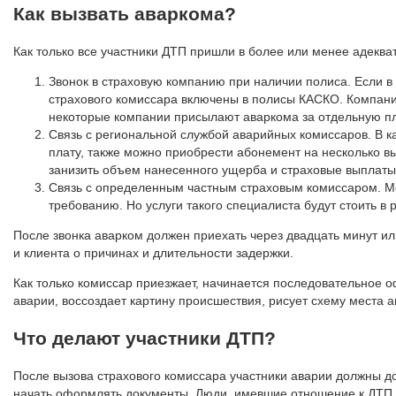
Как вызвать аваркома?
Как только все участники ДТП пришли в более или менее адеква
Звонок в страховую компанию при наличии полиса. Если в 
страхового комиссара включены в полисы КАСКО. Компания
некоторые компании присылают аваркома за отдельную пла
Связь с региональной службой аварийных комиссаров. В 
плату, также можно приобрести абонемент на несколько вы
занизить объем нанесенного ущерба и страховые выплаты
Связь с определенным частным страховым комиссаром. М
требованию. Но услуги такого специалиста будут стоить в
После звонка аварком должен приехать через двадцать минут и
и клиента о причинах и длительности задержки.
Как только комиссар приезжает, начинается последовательное 
аварии, воссоздает картину происшествия, рисует схему места а
Что делают участники ДТП?
После вызова страхового комиссара участники аварии должны д
начать оформлять документы. Люди, имевшие отношение к ДТП,