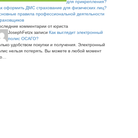
для прикрепления?
ак оформить ДМС страхование для физических лиц?
сновные правила профессиональной деятельности
траховщиков
оследние комментарии от юриста
JosephFetz
к записи
Как выглядит электронный
полис ОСАГО?
олько удобством покупки и получения. Электронный
олис нельзя потерять. Вы можете в любой момент
го…