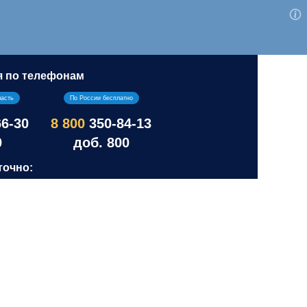
я по телефонам
ласть
По России бесплатно
66-30
8 800
350-84-13
0
доб. 800
точно: