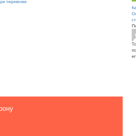
при перевозке
К
О
с
П
Т
п
е