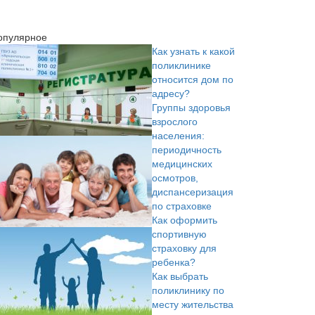
опулярное
Как узнать к какой
поликлинике
относится дом по
адресу?
Группы здоровья
взрослого
населения:
периодичность
медицинских
осмотров,
диспансеризация
по страховке
Как оформить
спортивную
страховку для
ребенка?
Как выбрать
поликлинику по
месту жительства