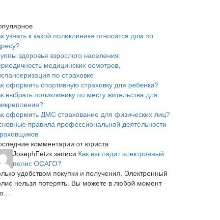
опулярное
к узнать к какой поликлинике относится дом по
дресу?
руппы здоровья взрослого населения:
ериодичность медицинских осмотров,
испансеризация по страховке
ак оформить спортивную страховку для ребенка?
ак выбрать поликлинику по месту жительства для
рикрепления?
ак оформить ДМС страхование для физических лиц?
сновные правила профессиональной деятельности
траховщиков
оследние комментарии от юриста
JosephFetz
к записи
Как выглядит электронный
полис ОСАГО?
олько удобством покупки и получения. Электронный
олис нельзя потерять. Вы можете в любой момент
го…