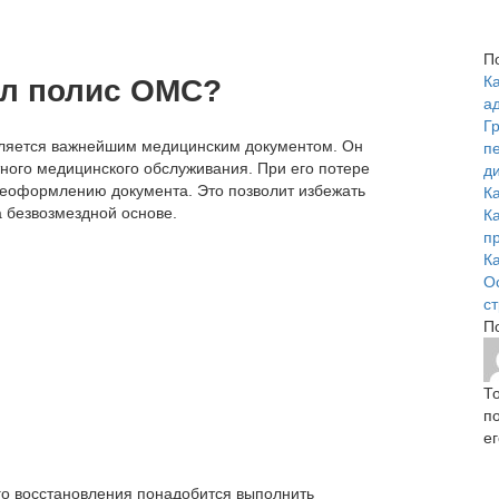
П
Ка
ял полис ОМС?
а
Г
вляется важнейшим медицинским документом. Он
п
ного медицинского обслуживания. При его потере
д
реоформлению документа. Это позволит избежать
К
а безвозмездной основе.
К
п
К
О
с
П
Т
п
е
го восстановления понадобится выполнить