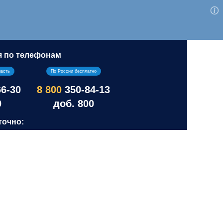
я по телефонам
ласть
По России бесплатно
66-30
8 800
350-84-13
0
доб. 800
точно: