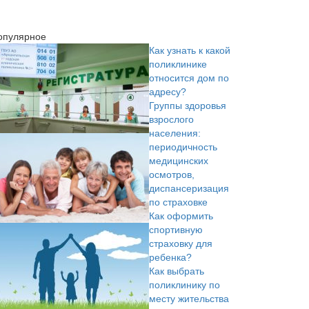
опулярное
Как узнать к какой
поликлинике
относится дом по
адресу?
Группы здоровья
взрослого
населения:
периодичность
медицинских
осмотров,
диспансеризация
по страховке
Как оформить
спортивную
страховку для
ребенка?
Как выбрать
поликлинику по
месту жительства