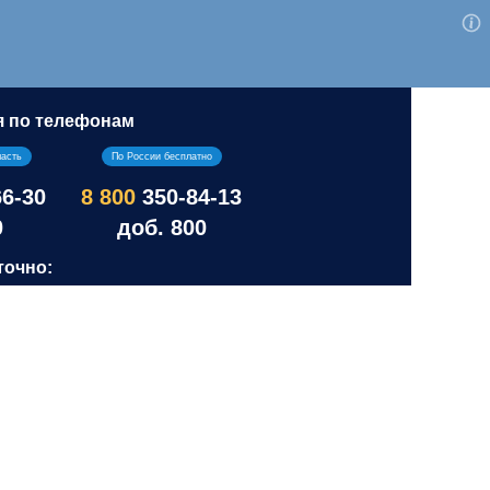
я по телефонам
ласть
По России бесплатно
66-30
8 800
350-84-13
0
доб. 800
точно: