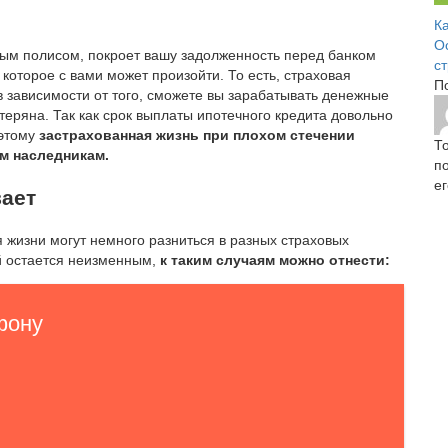
К
О
ым полисом, покроет вашу задолженность перед банком
с
 которое с вами может произойти. То есть, страховая
П
в зависимости от того, сможете вы зарабатывать денежные
теряна. Так как срок выплаты ипотечного кредита довольно
оэтому
застрахованная жизнь при плохом стечении
Т
м наследникам.
п
е
вает
 жизни могут немного разниться в разных страховых
ый остается неизменным,
к таким случаям можно отнести: