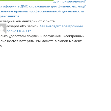
для прикрепления?
ак оформить ДМС страхование для физических лиц?
сновные правила профессиональной деятельности
траховщиков
оследние комментарии от юриста
JosephFetz
к записи
Как выглядит электронный
полис ОСАГО?
олько удобством покупки и получения. Электронный
олис нельзя потерять. Вы можете в любой момент
го…