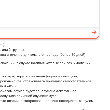
ть).
 или 2 группа).
ва в течение длительного периода (более 30 дней).
лючений, в случае наличия которых при возникновении
испансере) вируса иммунодефицита у заемщика;
бровольно, т.е. страхователь применил самостоятельное
ю и жизни;
траховом случае будет обнаружено алкогольное,
 послужило причиной случившемуся;
ьтате аварии, а застрахованное лицо находилось за рулем