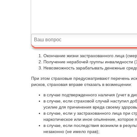
Окончание жизни застрахованного лица (смер
Получение нерабочей группы инвалидности (1
Невозможность зарабатывать денежные средст
При этом страховые предусматривают перечень иск
рисков, страховая вправе отказать в возмещении:
в случае подтвержденного наличия (учет в д
в случае, если страховой случай наступил до
усилие для причинения вреда своему здоровь
в случае, если у застрахованного лица при с
наркотическое или иное опьянение, которое
в случае, если последствия возникли в резул
незаконно (не имело прав);