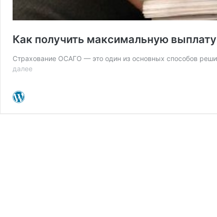
Как получить максимальную выплату 
Страхование ОСАГО — это один из основных способов реш
Как
далее
получить
максимальную
выплату
по
ОСАГО
в
2021
году?